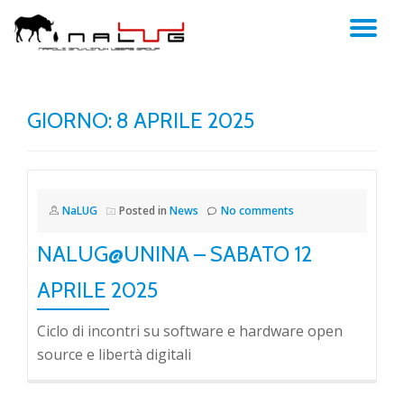
TO
Skip
to
NA
content
GIORNO:
8 APRILE 2025
NaLUG
Posted in
News
No comments
NALUG@UNINA – SABATO 12
APRILE 2025
Ciclo di incontri su software e hardware open
source e libertà digitali