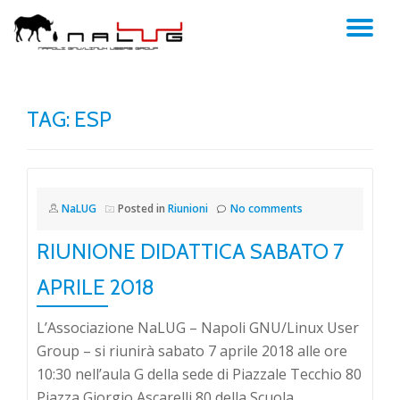
TO
Skip
to
NA
content
TAG:
ESP
NaLUG
Posted in
Riunioni
No comments
RIUNIONE DIDATTICA SABATO 7
APRILE 2018
L’Associazione NaLUG – Napoli GNU/Linux User
Group – si riunirà sabato 7 aprile 2018 alle ore
10:30 nell’aula G della sede di Piazzale Tecchio 80
Piazza Giorgio Ascarelli 80 della Scuola