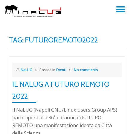
TO
Skip
to
NA
content
TAG:
FUTUROREMOTO2022
NaLUG
Posted in
Eventi
No comments
IL NALUG A FUTURO REMOTO
2022
Il NaLUG (Napoli GNU/Linux Users Group APS)
parteciperà alla 36ª edizione di FUTURO
REMOTO una manifestazione ideata da Città
della Scienza.