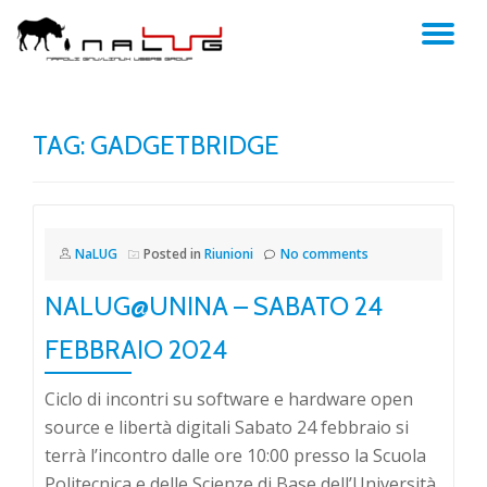
TO
Skip
to
NA
content
TAG:
GADGETBRIDGE
NaLUG
Posted in
Riunioni
No comments
NALUG@UNINA – SABATO 24
FEBBRAIO 2024
Ciclo di incontri su software e hardware open
source e libertà digitali Sabato 24 febbraio si
terrà l’incontro dalle ore 10:00 presso la Scuola
Politecnica e delle Scienze di Base dell’Università