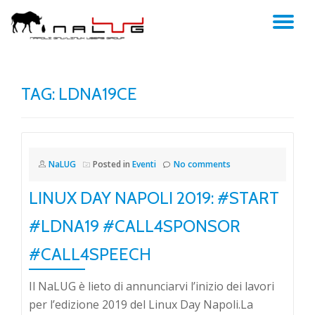
TO
Skip
to
NA
content
TAG:
LDNA19CE
NaLUG
Posted in
Eventi
No comments
LINUX DAY NAPOLI 2019: #START
#LDNA19 #CALL4SPONSOR
#CALL4SPEECH
Il NaLUG è lieto di annunciarvi l’inizio dei lavori
per l’edizione 2019 del Linux Day Napoli.La