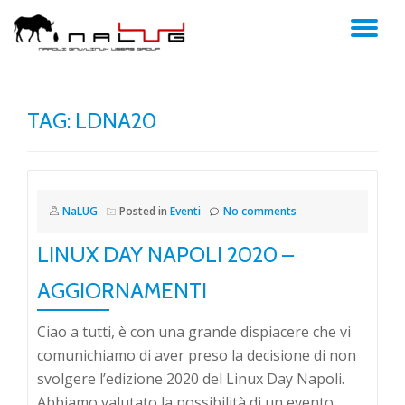
TO
Skip
to
NA
content
TAG:
LDNA20
NaLUG
Posted in
Eventi
No comments
LINUX DAY NAPOLI 2020 –
AGGIORNAMENTI
Ciao a tutti, è con una grande dispiacere che vi
comunichiamo di aver preso la decisione di non
svolgere l’edizione 2020 del Linux Day Napoli.
Abbiamo valutato la possibilità di un evento