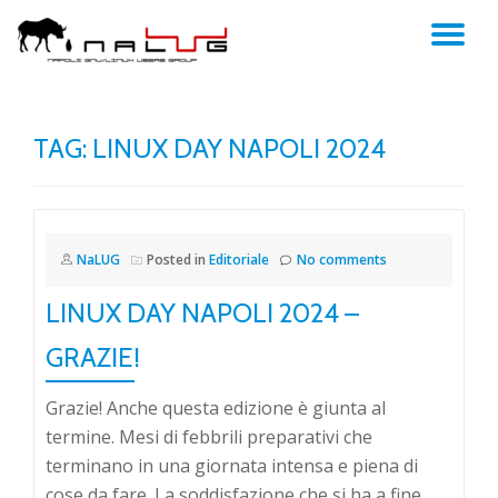
TO
Skip
to
NA
content
TAG:
LINUX DAY NAPOLI 2024
NaLUG
Posted in
Editoriale
No comments
LINUX DAY NAPOLI 2024 –
GRAZIE!
Grazie! Anche questa edizione è giunta al
termine. Mesi di febbrili preparativi che
terminano in una giornata intensa e piena di
cose da fare. La soddisfazione che si ha a fine