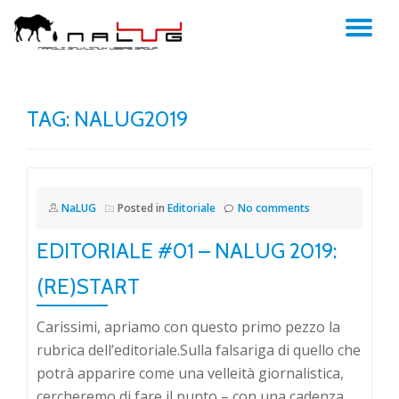
TO
Skip
to
NA
content
TAG:
NALUG2019
NaLUG
Posted in
Editoriale
No comments
EDITORIALE #01 – NALUG 2019:
(RE)START
Carissimi, apriamo con questo primo pezzo la
rubrica dell’editoriale.Sulla falsariga di quello che
potrà apparire come una velleità giornalistica,
cercheremo di fare il punto – con una cadenza