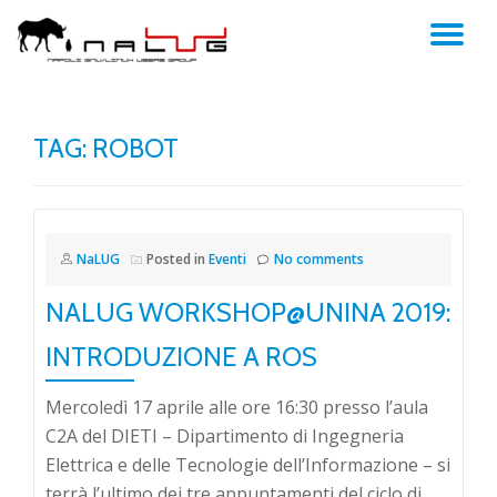
TO
Skip
to
NA
content
TAG:
ROBOT
NaLUG
Posted in
Eventi
No comments
NALUG WORKSHOP@UNINA 2019:
INTRODUZIONE A ROS
Mercoledì 17 aprile alle ore 16:30 presso l’aula
C2A del DIETI – Dipartimento di Ingegneria
Elettrica e delle Tecnologie dell’Informazione – si
terrà l’ultimo dei tre appuntamenti del ciclo di