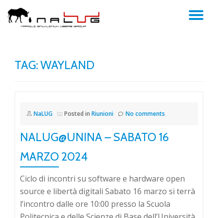
TO
Skip
to
NA
content
TAG:
WAYLAND
NaLUG
Posted in
Riunioni
No comments
NALUG@UNINA – SABATO 16
MARZO 2024
Ciclo di incontri su software e hardware open
source e libertà digitali Sabato 16 marzo si terrà
l’incontro dalle ore 10:00 presso la Scuola
Politecnica e delle Scienze di Base dell’Università