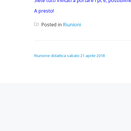
Siete tutti invitati a portare i pc e, possibi
A presto!
Posted in
Riunioni
NAVIGAZIONE ARTICOLI
Riunione didattica sabato 21 aprile 2018
SECONDARY