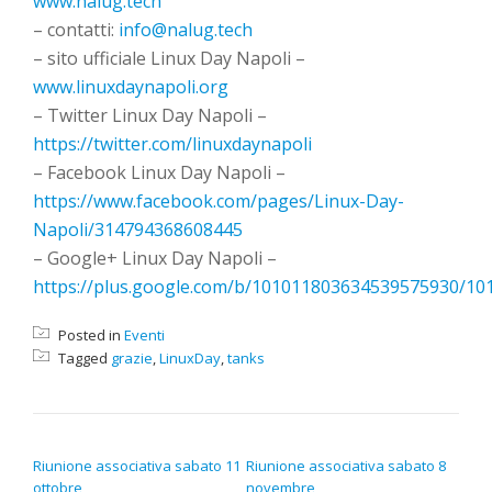
www.nalug.tech
– contatti:
info@nalug.tech
– sito ufficiale Linux Day Napoli –
www.linuxdaynapoli.org
– Twitter Linux Day Napoli –
https://twitter.com/linuxdaynapoli
– Facebook Linux Day Napoli –
https://www.facebook.com/pages/Linux-Day-
Napoli/314794368608445
– Google+ Linux Day Napoli –
https://plus.google.com/b/101011803634539575930/1
Posted in
Eventi
Tagged
grazie
,
LinuxDay
,
tanks
NAVIGAZIONE ARTICOLI
Riunione associativa sabato 11
Riunione associativa sabato 8
ottobre
novembre