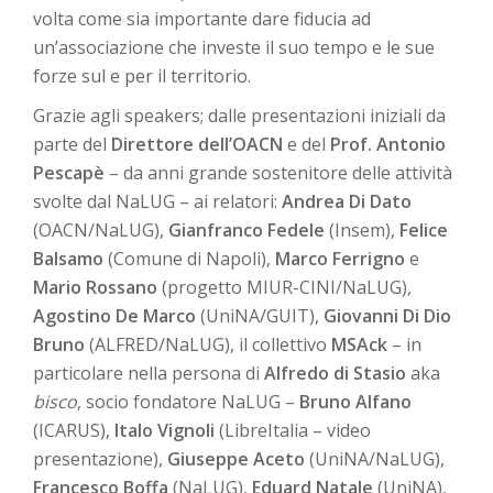
volta come sia importante dare fiducia ad
un’associazione che investe il suo tempo e le sue
forze sul e per il territorio.
Grazie agli speakers; dalle presentazioni iniziali da
parte del
Direttore dell’OACN
e del
Prof. Antonio
Pescapè
– da anni grande sostenitore delle attività
svolte dal NaLUG – ai relatori:
Andrea Di Dato
(OACN/NaLUG),
Gianfranco Fedele
(Insem),
Felice
Balsamo
(Comune di Napoli),
Marco Ferrigno
e
Mario Rossano
(progetto MIUR-CINI/NaLUG),
Agostino De Marco
(UniNA/GUIT),
Giovanni Di Dio
Bruno
(ALFRED/NaLUG), il collettivo
MSAck
– in
particolare nella persona di
Alfredo di Stasio
aka
bisco
, socio fondatore NaLUG –
Bruno Alfano
(ICARUS),
Italo Vignoli
(LibreItalia – video
presentazione),
Giuseppe Aceto
(UniNA/NaLUG),
Francesco Boffa
(NaLUG),
Eduard Natale
(UniNA),