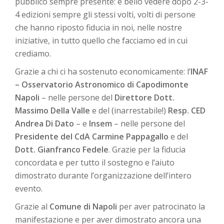
pubblico sempre presente: è bello vedere dopo 2-3-
4 edizioni sempre gli stessi volti, volti di persone
che hanno riposto fiducia in noi, nelle nostre
iniziative, in tutto quello che facciamo ed in cui
crediamo.
Grazie a chi ci ha sostenuto economicamente: l’
INAF
– Osservatorio Astronomico di Capodimonte
Napoli
– nelle persone del
Direttore Dott.
Massimo Della Valle
e del (inarrestabile!)
Resp. CED
Andrea Di Dato
– e
Insem
– nelle persone del
Presidente del CdA Carmine Pappagallo
e del
Dott. Gianfranco Fedele
. Grazie per la fiducia
concordata e per tutto il sostegno e l’aiuto
dimostrato durante l’organizzazione dell’intero
evento.
Grazie al
Comune di Napoli
per aver patrocinato la
manifestazione e per aver dimostrato ancora una