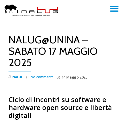
TO
Skip
to
NA
content
NALUG@UNINA –
SABATO 17 MAGGIO
2025
NaLUG
No comments
14 Maggio 2025
Ciclo di incontri su software e
hardware open source e libertà
digitali