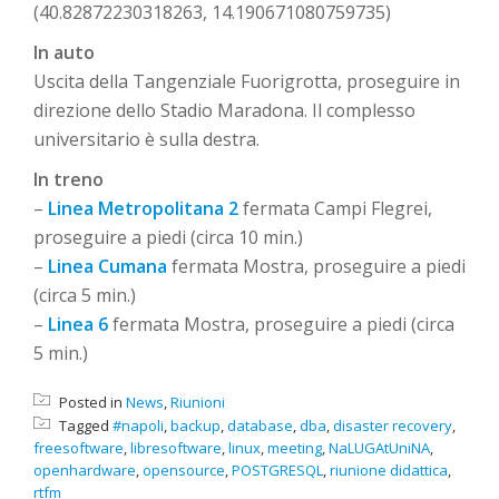
(40.82872230318263, 14.190671080759735)
In auto
Uscita della Tangenziale Fuorigrotta, proseguire in
direzione dello Stadio Maradona. Il complesso
universitario è sulla destra.
In treno
–
Linea Metropolitana 2
fermata Campi Flegrei,
proseguire a piedi (circa 10 min.)
–
Linea Cumana
fermata Mostra, proseguire a piedi
(circa 5 min.)
–
Linea 6
fermata Mostra, proseguire a piedi (circa
5 min.)
Posted in
News
,
Riunioni
Tagged
#napoli
,
backup
,
database
,
dba
,
disaster recovery
,
freesoftware
,
libresoftware
,
linux
,
meeting
,
NaLUGAtUniNA
,
openhardware
,
opensource
,
POSTGRESQL
,
riunione didattica
,
rtfm