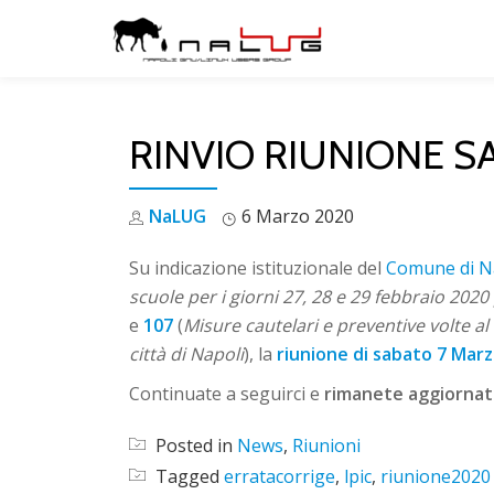
Skip
to
content
RINVIO RIUNIONE S
NaLUG
6 Marzo 2020
Su indicazione istituzionale del
Comune di N
scuole per i giorni 27, 28 e 29 febbraio 2020 p
e
107
(
Misure cautelari e preventive volte a
città di Napoli
), la
riunione di sabato 7 Mar
Continuate a seguirci e
rimanete aggiornat
Posted in
News
,
Riunioni
Tagged
erratacorrige
,
lpic
,
riunione2020