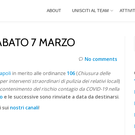
ABOUT
UNISCITI AL TEAM
ATTIVI
ABATO 7 MARZO
No comments
apoli
in merito alle ordinanze
106
(
Chiusura delle
er interventi straordinari di pulizia dei relativi locali
)
l contenimento del rischio contagio da COVID-19 nella
zo
e le successive sono rinviate a data da destinarsi
.
i sui
nostri canali
!