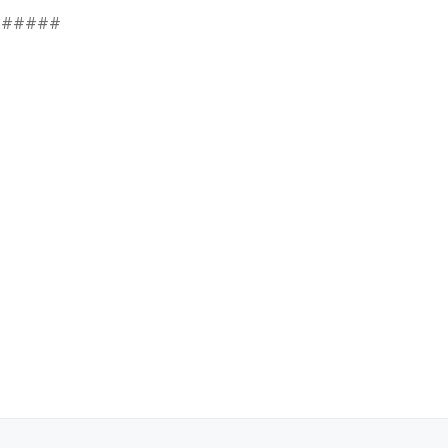
######