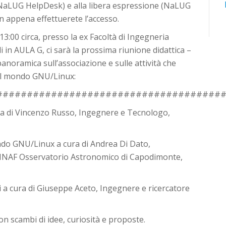
 (NaLUG HelpDesk) e alla libera espressione (NaLUG
n appena effettuerete l’accesso.
13:00 circa, presso la ex Facoltà di Ingegneria
 in AULA G, ci sarà la prossima riunione didattica –
panoramica sull’associazione e sulle attività che
 al mondo GNU/Linux:
#####################################
ura di Vincenzo Russo, Ingegnere e Tecnologo,
ondo GNU/Linux a cura di Andrea Di Dato,
ll’INAF Osservatorio Astronomico di Capodimonte,
li a cura di Giuseppe Aceto, Ingegnere e ricercatore
con scambi di idee, curiosità e proposte.