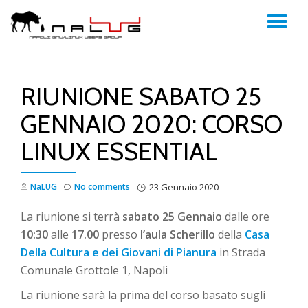
TO
Skip
to
NA
content
RIUNIONE SABATO 25
GENNAIO 2020: CORSO
LINUX ESSENTIAL
NaLUG
No comments
23 Gennaio 2020
La riunione si terrà
sabato 25 Gennaio
dalle ore
10:30
alle
17.00
presso
l’aula Scherillo
della
Casa
Della Cultura e dei Giovani di Pianura
in Strada
Comunale Grottole 1, Napoli
La riunione sarà la prima del corso basato sugli