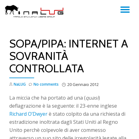
TO
Skip
to
NA
content
SOPA/PIPA: INTERNET A
SOVRANITÀ
CONTROLLATA
NaLUG
No comments
20 Gennaio 2012
La miccia che ha portato ad una (
quasi
)
deflagrazione è la seguente: il 23-enne inglese
Richard O’Dwyer
è stato colpito da una richiesta di
estradizione inoltrata dagli Stati Uniti al Regno
Unito perchè colpevole di aver commesso
attraverso un suo sito delle irregolarità legate alla