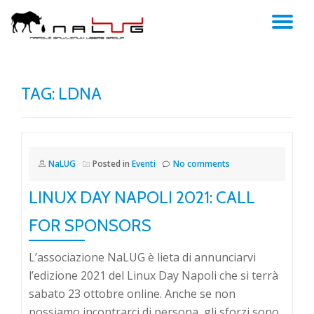
TO
Skip
to
NA
content
TAG:
LDNA
NaLUG
Posted in
Eventi
No comments
LINUX DAY NAPOLI 2021: CALL
FOR SPONSORS
L’associazione NaLUG è lieta di annunciarvi
l’edizione 2021 del Linux Day Napoli che si terrà
sabato 23 ottobre online. Anche se non
possiamo incontrarci di persona, gli sforzi sono