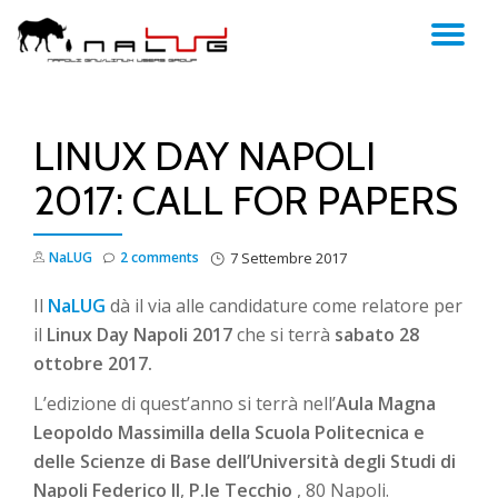
TO
Skip
to
NA
content
LINUX DAY NAPOLI
2017: CALL FOR PAPERS
NaLUG
2 comments
7 Settembre 2017
Il
NaLUG
dà il via alle candidature come relatore per
il
Linux Day Napoli 2017
che si terrà
sabato 28
ottobre 2017.
L’edizione di quest’anno si terrà nell’
Aula Magna
Leopoldo Massimilla della Scuola Politecnica e
delle Scienze di Base dell’Università degli Studi di
Napoli Federico II
,
P.le Tecchio
, 80 Napoli.