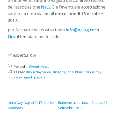
Gli interventi saranno vagliati dal comitato tecnico
dell’associazione
NaLUG
e l’eventuale accettazione
sarà resa nota via email
entro lunedì 16 ottobre
2017
.
per far parte del nostro team
info@nalug.tech
Qui
, il template per le slide.
Vi aspettiamo!
Posted in
Eventi
,
News
Tagged
#linuxdaynapoli
,
#napoli
,
ldna
,
ldna17
,
linux day
,
linux day napoli
,
papers
NAVIGAZIONE ARTICOLI
Linux Day Napoli 2017: Call for
Riunione associativa Sabato 16
Sponsors
Settembre 2017