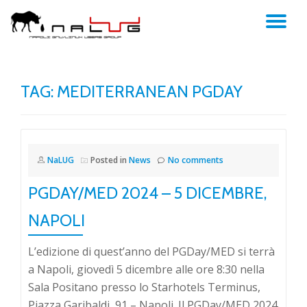
TO
Skip
to
NA
content
TAG:
MEDITERRANEAN PGDAY
NaLUG
Posted in
News
No comments
PGDAY/MED 2024 – 5 DICEMBRE,
NAPOLI
L’edizione di quest’anno del PGDay/MED si terrà
a Napoli, giovedì 5 dicembre alle ore 8:30 nella
Sala Positano presso lo Starhotels Terminus,
Piazza Garibaldi, 91 – Napoli. Il PGDay/MED 2024