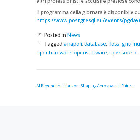
altri professionisti e acquisire preziose co
Il programma della giornata è disponibile qu
https://www.postgresql.eu/events/pgday
Posted in
News
Tagged
#napoli
,
database
,
floss
,
gnulinu
openhardware
,
opensoftware
,
opensource
,
NAVIGAZIONE ARTICOLI
AI Beyond the Horizon: Shaping Aerospace’s Future