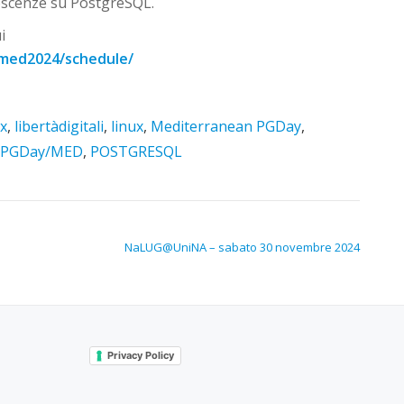
noscenze su PostgreSQL.
i
med2024/schedule/
x
,
libertàdigitali
,
linux
,
Mediterranean PGDay
,
PGDay/MED
,
POSTGRESQL
NaLUG@UniNA – sabato 30 novembre 2024
Privacy Policy