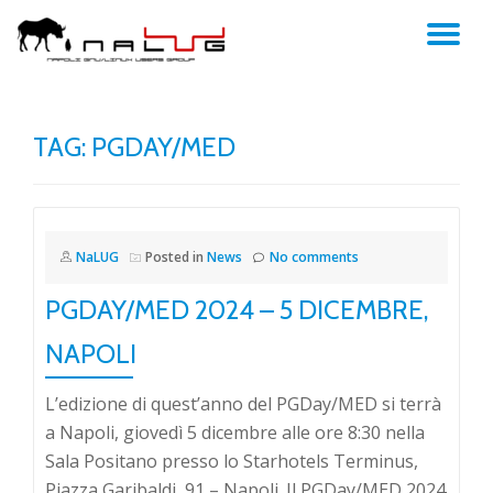
TO
Skip
to
NA
content
TAG:
PGDAY/MED
NaLUG
Posted in
News
No comments
PGDAY/MED 2024 – 5 DICEMBRE,
NAPOLI
L’edizione di quest’anno del PGDay/MED si terrà
a Napoli, giovedì 5 dicembre alle ore 8:30 nella
Sala Positano presso lo Starhotels Terminus,
Piazza Garibaldi, 91 – Napoli. Il PGDay/MED 2024