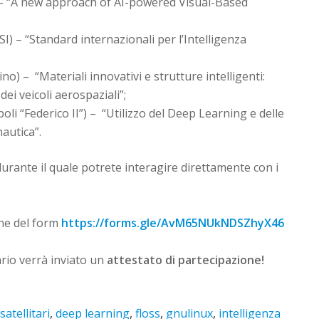
 – “A new approach of AI-powered Visual-Based
) – “Standard internazionali per l’Intelligenza
ino) – “Materiali innovativi e strutture intelligenti:
ei veicoli aerospaziali”;
oli “Federico II”) – “Utilizzo del Deep Learning e delle
autica”.
urante il quale potrete interagire direttamente con i
ne del form
https://forms.gle/AvM65NUkNDSZhyX46
rio verrà inviato un
attestato di partecipazione!
satellitari
,
deep learning
,
floss
,
gnulinux
,
intelligenza