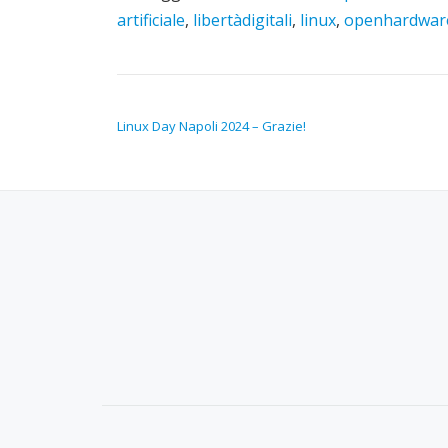
artificiale
,
libertàdigitali
,
linux
,
openhardwar
NAVIGAZIONE ARTICOLI
Linux Day Napoli 2024 – Grazie!
SECONDARY
MENU