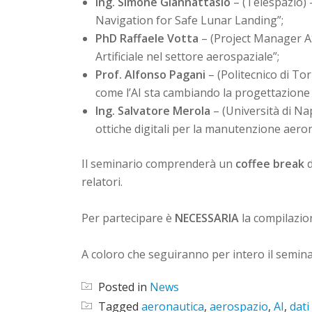
Ing. Simone Giannattasio
– (Telespazio)
Navigation for Safe Lunar Landing”;
PhD Raffaele Votta
– (Project Manager ASI
Artificiale nel settore aerospaziale”;
Prof. Alfonso Pagani
– (Politecnico di Tor
come l’AI sta cambiando la progettazione d
Ing. Salvatore Merola
– (Università di Nap
ottiche digitali per la manutenzione aeron
Il seminario comprenderà un
coffee break
d
relatori.
Per partecipare è
NECESSARIA
la compilazio
A coloro che seguiranno per intero il semina
Posted in
News
Tagged
aeronautica
,
aerospazio
,
AI
,
dati 