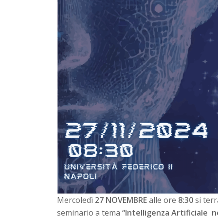
Mercoledì
27 NOVEMBRE
alle ore
8:30
si ter
seminario a tema
“Intelligenza Artificiale n