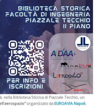
rà, nella Biblioteca Storica di Piazzale Tecchio, un
ell’aerospazio”
organizzato da
EUROAVIA Napoli
.