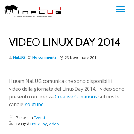
TO
Skip
to
NA
content
VIDEO LINUX DAY 2014
NaLUG
No comments
23 Novembre 2014
Il team NaLUG comunica che sono disponibili i
video della giornata del LinuxDay 2014. I video sono
presenti con licenza
Creative Commons
sul nostro
canale
Youtube
.
Posted in
Eventi
Tagged
LinuxDay
,
video