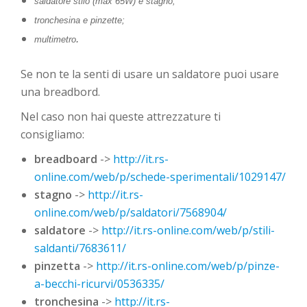
saldatore stilo (max 65W) e stagno;
tronchesina e pinzette;
.
multimetro
Se non te la senti di usare un saldatore puoi usare
una breadbord.
Nel caso non hai queste attrezzature ti
consigliamo:
breadboard
->
http://it.rs-
online.com/web/p/schede-sperimentali/1029147/
stagno
->
http://it.rs-
online.com/web/p/saldatori/7568904/
saldatore
->
http://it.rs-online.com/web/p/stili-
saldanti/7683611/
pinzetta
->
http://it.rs-online.com/web/p/pinze-
a-becchi-ricurvi/0536335/
tronchesina
->
http://it.rs-