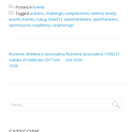
Posted in
Eventi
Tagged
arduino
,
challange
,
competizione
,
embed
,
event
,
eventi
,
evento
,
nalug
,
ohwd17
,
openhardware
,
openharware
,
opensource
,
raspberry
,
raspberrypi
NAVIGAZIONE ARTICOLI
Riunione direttiva e associativa
Riunione associativa 11/03/17
Sabato 25 Febbraio 2017 ore
ore 10:30
10:30