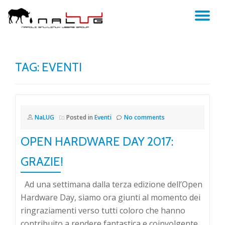
TO
Skip
to
NA
content
TAG:
EVENTI
NaLUG
Posted in
Eventi
No comments
OPEN HARDWARE DAY 2017:
GRAZIE!
Ad una settimana dalla terza edizione dell’Open
Hardware Day, siamo ora giunti al momento dei
ringraziamenti verso tutti coloro che hanno
contribuito a rendere fantastica e coinvolgente