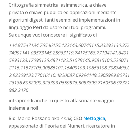
Crittografia simmetrica, asimmetrica, a chiave
privata o chiave pubblica ed applicazioni mediante
algoritmi digest: tanti esempi ed implementazioni in
linguaggio
Perl
da usare nei tuoi programmi.
Se dunque vuoi conoscere il significato di:
144.87547134.76546155.122143.60745115.83292130.37
74991141.03573145.25963119.74175168.77194141.6401
5993123.17095126.4871182.51079145.95815100.526071
2115.11578106.90885101.15409103.10656108.3083496.
2.92309133.77016110.4820687.69294149.2905999.8073
26136.6052990.326393.0659576.5083899.7160596.9232
982.2476
intraprendi anche tu questo affascinante viaggio
insieme a noi!
Bio
: Mario Rossano aka
Anak
,
CEO
Netlogica
,
appassionato di Teoria dei Numeri, ricercatore in