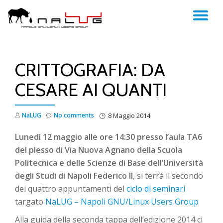
TO
Skip
to
NA
content
CRITTOGRAFIA: DA
CESARE AI QUANTI
NaLUG
No comments
8 Maggio 2014
Lunedì 12 maggio alle ore 14:30 presso l’aula TA6
del plesso di Via Nuova Agnano della Scuola
Politecnica e delle Scienze di Base dell’Università
degli Studi di Napoli Federico II
, si terrà il secondo
dei quattro appuntamenti del
ciclo di seminari
targato
NaLUG – Napoli GNU/Linux Users Group
Alla guida della seconda tappa dell’edizione 2014 ci