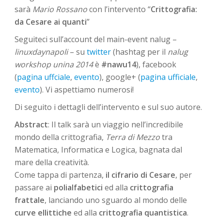
sarà
Mario Rossano
con l’intervento “
Crittografia:
da Cesare ai quanti
”
Seguiteci sull’account del main-event nalug –
linuxdaynapoli
– su
twitter
(hashtag per il
nalug
workshop unina 2014
è
#nawu14
), facebook
(
pagina uffciale
,
evento
), google+ (
pagina ufficiale
,
evento
). Vi aspettiamo numerosi!
Di seguito i dettagli dell’intervento e sul suo autore.
Abstract
: Il talk sarà un viaggio nell’incredibile
mondo della crittografia,
Terra di Mezzo
tra
Matematica, Informatica e Logica, bagnata dal
mare della creatività.
Come tappa di partenza,
il cifrario di Cesare
, per
passare ai
polialfabetici
ed alla
crittografia
frattale
, lanciando uno sguardo al mondo delle
curve ellittiche
ed alla
crittografia quantistica
.