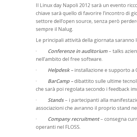
Il Linux day Napoli 2012 sarà un evento ricco 
chiave sarà quello di favorire l’incontro di g
settore dell’open source, senza però perdere
sempre il Nalug.
Le principali attività della giornata saranno 
·
Conferenze in auditorium
– talks azien
nell’ambito del free software.
·
Helpdesk –
installazione e supporto a 
·
BarCamp –
dibattito sulle ultime tecn
che sarà poi regolata secondo i feedback imm
·
Stands
– i partecipanti alla manifestaz
associazioni che avranno il proprio stand ne
·
Company recruitment
– consegna curri
operanti nel FLOSS.